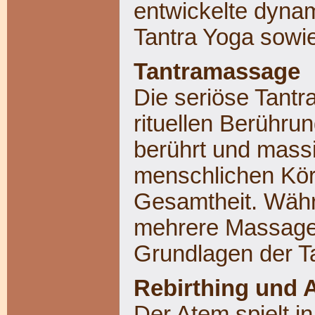
entwickelte dyna
Tantra Yoga sowi
Tantramassage
Die seriöse Tantr
rituellen Berühru
berührt und massi
menschlichen Kör
Gesamtheit. Währ
mehrere Massagee
Grundlagen der Ta
Rebirthing und
Der Atem spielt in