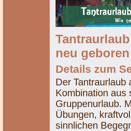
Tantraurlaub
neu geboren
Details zum S
Der Tantraurlaub 
Kombination aus s
Gruppenurlaub.
M
Übungen, kraftvol
sinnlichen Begeg