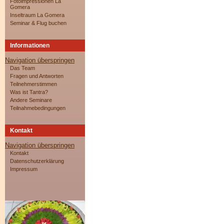
Fotoimpressionen La
Gomera
Inseltraum La Gomera
Seminar & Flug buchen
Informationen
Navigation überspringen
Das Team
Fragen und Antworten
Teilnehmerstimmen
Was ist Tantra?
Andere Seminare
Teilnahmebedingungen
Kontakt
Navigation überspringen
Kontakt
Datenschutzerklärung
Impressum