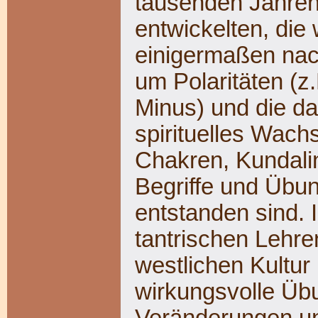
tausenden Jahren
entwickelten, die 
einigermaßen nac
um Polaritäten (z
Minus) und die da
spirituelles Wac
Chakren, Kundalin
Begriffe und Übu
entstanden sind. I
tantrischen Lehre
westlichen Kultu
wirkungsvolle Übu