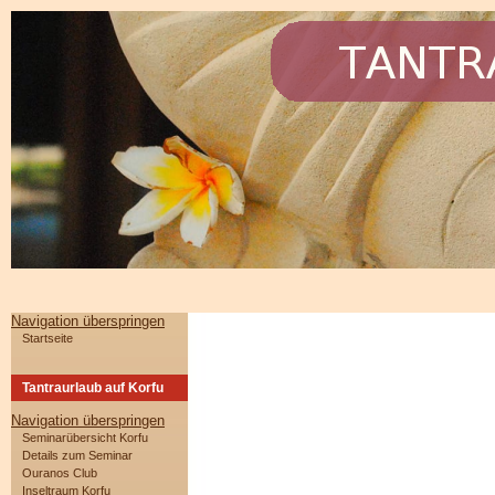
Navigation überspringen
Startseite
Tantraurlaub auf Korfu
Navigation überspringen
Seminarübersicht Korfu
Details zum Seminar
Ouranos Club
Inseltraum Korfu