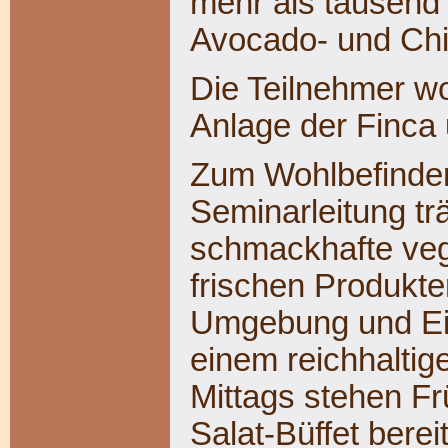
mehr als tausend
Avocado- und Ch
Die Teilnehmer wo
Anlage der Finca 
Zum Wohlbefinden
Seminarleitung tr
schmackhafte veg
frischen Produkte
Umgebung und Eig
einem reichhaltig
Mittags stehen Fr
Salat-Büffet berei