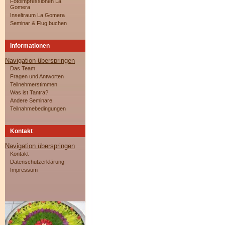
Fotoimpressionen La
Gomera
Inseltraum La Gomera
Seminar & Flug buchen
Informationen
Navigation überspringen
Das Team
Fragen und Antworten
Teilnehmerstimmen
Was ist Tantra?
Andere Seminare
Teilnahmebedingungen
Kontakt
Navigation überspringen
Kontakt
Datenschutzerklärung
Impressum