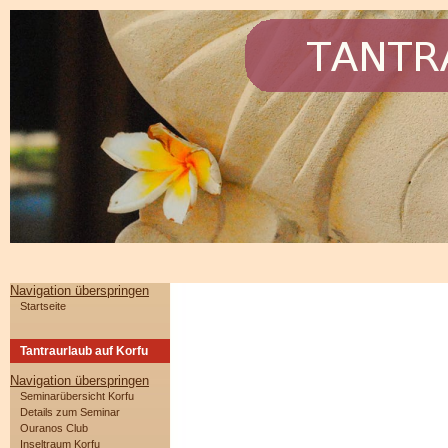
Navigation überspringen
Startseite
Tantraurlaub auf Korfu
Navigation überspringen
Seminarübersicht Korfu
Details zum Seminar
Ouranos Club
Inseltraum Korfu