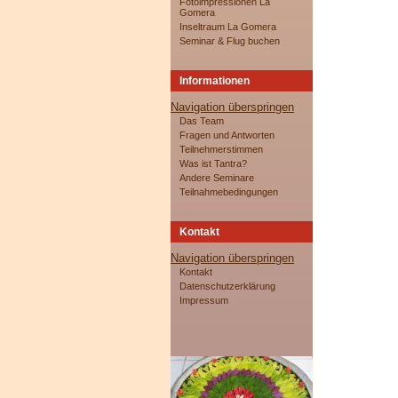
Fotoimpressionen La
Gomera
Inseltraum La Gomera
Seminar & Flug buchen
Informationen
Navigation überspringen
Das Team
Fragen und Antworten
Teilnehmerstimmen
Was ist Tantra?
Andere Seminare
Teilnahmebedingungen
Kontakt
Navigation überspringen
Kontakt
Datenschutzerklärung
Impressum