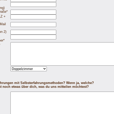
ng)
raße
*
Z +
Mail
on 2)
er
*
e
ahrungen mit Selbsterfahrungsmethoden? Wenn ja, welche?
st noch etwas über dich, was du uns mitteilen möchtest?